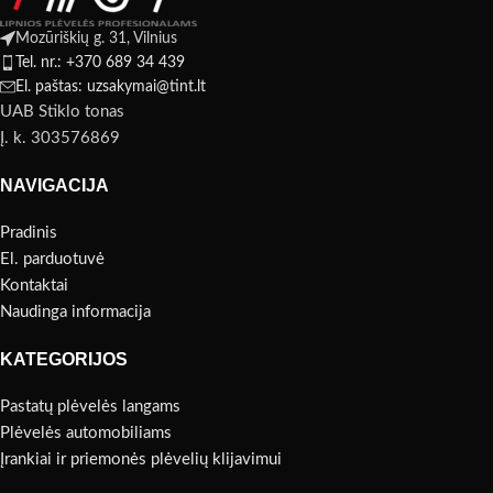
Mozūriškių g. 31, Vilnius
Tel. nr.: +370 689 34 439
El. paštas: uzsakymai@tint.lt
UAB Stiklo tonas
Į. k. 303576869
NAVIGACIJA
Pradinis
El. parduotuvė
Kontaktai
Naudinga informacija
KATEGORIJOS
Pastatų plėvelės langams
Plėvelės automobiliams
Įrankiai ir priemonės plėvelių klijavimui