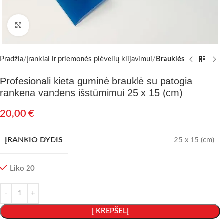
Padidinti nuotrauką
Pradžia
Įrankiai ir priemonės plėvelių klijavimui
Brauklės
Profesionali kieta guminė brauklė su patogia
rankena vandens išstūmimui 25 x 15 (cm)
20,00
€
ĮRANKIO DYDIS
25 x 15 (cm)
Liko 20
Į KREPŠELĮ