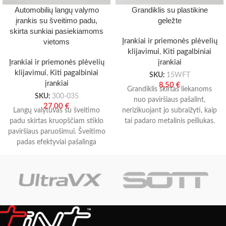
Automobilių langų valymo
Grandiklis su plastikine
įrankis su šveitimo padu,
geležte
skirta sunkiai pasiekiamoms
vietoms
Įrankiai ir priemonės plėvelių
klijavimui
,
Kiti pagalbiniai
Įrankiai ir priemonės plėvelių
įrankiai
klijavimui
,
Kiti pagalbiniai
SKU:
15WFT
įrankiai
8,50
€
Grandiklis skirtas liekanoms
SKU:
300-035
nuo paviršiaus pašalint,
27,00
€
Langų valytuvas su šveitimo
nerizikuojant jo subraižyti, kaip
padu skirtas kruopščiam stiklo
tai padaro metalinis peiliukas.
paviršiaus paruošimui. Šveitimo
padas efektyviai pašalinga
riebalus, dulkes ir įsisenėjusius
nešvarumus, o