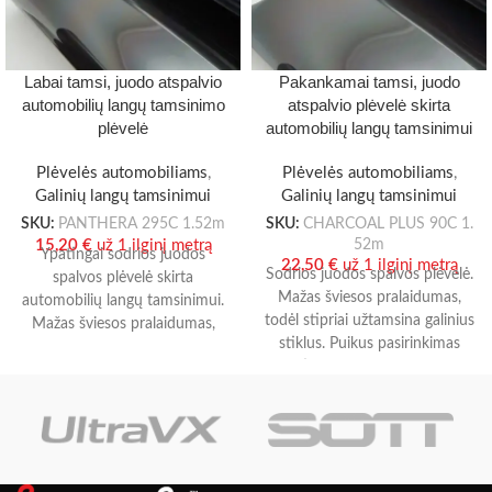
Labai tamsi, juodo atspalvio
Pakankamai tamsi, juodo
automobilių langų tamsinimo
atspalvio plėvelė skirta
plėvelė
automobilių langų tamsinimui
Plėvelės automobiliams
,
Plėvelės automobiliams
,
Galinių langų tamsinimui
Galinių langų tamsinimui
SKU:
PANTHERA 295C 1.52m
SKU:
CHARCOAL PLUS 90C 1.
52m
15,20
€
už 1 ilginį metrą
Ypatingai sodrios juodos
22,50
€
už 1 ilginį metrą
Sodrios juodos spalvos plėvelė.
spalvos plėvelė skirta
Mažas šviesos pralaidumas,
automobilių langų tamsinimui.
todėl stipriai užtamsina galinius
Mažas šviesos pralaidumas,
stiklus. Puikus pasirinkimas
todėl tikrai stipriai užtamsina
tiems, kurie nori gero
automobilio stiklus. Padengta
matomumo iš
metalų