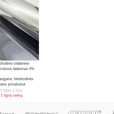
drodinio sidabrinio
, šviesos laidumas 4%
langams
,
Veidrodinės
gams privatumui
Y 05int 1.52m
 1 ilginį metrą