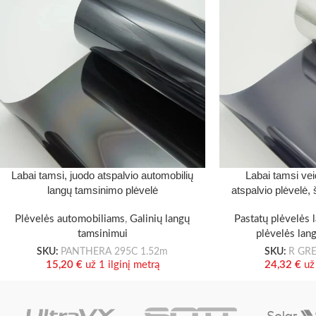
Labai tamsi, juodo atspalvio automobilių
Labai tamsi vei
langų tamsinimo plėvelė
atspalvio plėvelė
Plėvelės automobiliams
,
Galinių langų
Pastatų plėvelės 
tamsinimui
plėvelės lan
SKU:
PANTHERA 295C 1.52m
SKU:
R GRE
15,20
€
už 1 ilginį metrą
24,32
€
už