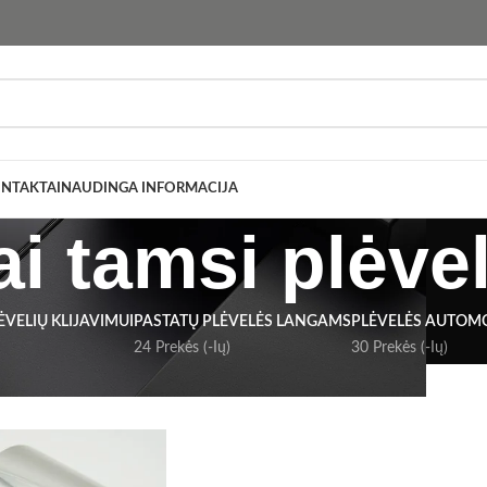
NTAKTAI
NAUDINGA INFORMACIJA
ai tamsi plėve
ĖVELIŲ KLIJAVIMUI
PASTATŲ PLĖVELĖS LANGAMS
PLĖVELĖS AUTOM
24 Prekės (-Ių)
30 Prekės (-Ių)