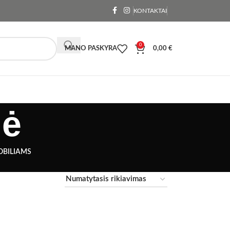
KONTAKTAI
0
MANO PASKYRA
0,00
€
lė
OBILIAMS