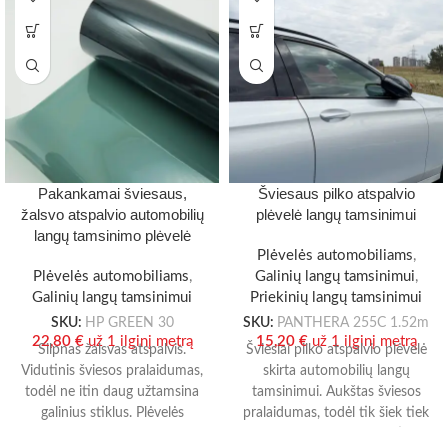
Pakankamai šviesaus,
Šviesaus pilko atspalvio
žalsvo atspalvio automobilių
plėvelė langų tamsinimui
langų tamsinimo plėvelė
Plėvelės automobiliams
,
Plėvelės automobiliams
,
Galinių langų tamsinimui
,
Galinių langų tamsinimui
Priekinių langų tamsinimui
SKU:
HP GREEN 30
SKU:
PANTHERA 255C 1.52m
22,80
€
už 1 ilginį metrą
15,20
€
už 1 ilginį metrą
Silpnas žalsvas atspalvis.
Šviesiai pilko atspalvio plėvelė
Vidutinis šviesos pralaidumas,
skirta automobilių langų
todėl ne itin daug užtamsina
tamsinimui. Aukštas šviesos
galinius stiklus. Plėvelės
pralaidumas, todėl tik šiek tiek
atspalvis panašus į kai kurių
užtamsina automobilio stiklus.