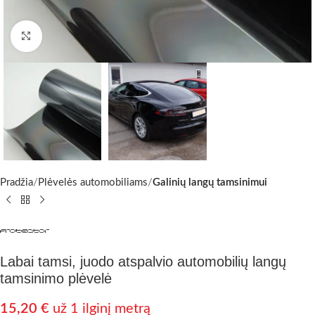
Padidinti nuotrauką
Pradžia
Plėvelės automobiliams
Galinių langų tamsinimui
Labai tamsi, juodo atspalvio automobilių langų
tamsinimo plėvelė
15,20
€
už 1 ilginį metrą