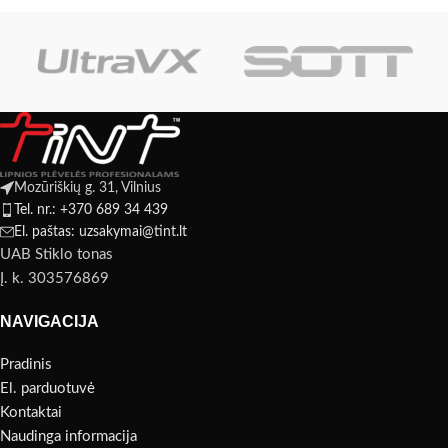
automobilių
Tai retas
Mozūriškių g. 31, Vilnius
Tel. nr.: +370 689 34 439
El. paštas: uzsakymai@tint.lt
UAB Stiklo tonas
Į. k. 303576869
NAVIGACIJA
Pradinis
El. parduotuvė
Kontaktai
Naudinga informacija