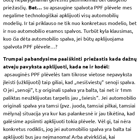
priežasčių.
Bet…
su apsaugine spalvota PPF plėvele mes
negalime technologiškai apklijuoti visų automobilių
modelių. Ir tai priklauso ne tik nuo konkretaus modelio, bet
ir nuo automobilio esamos spalvos. Turbūt kyla klausimas,
kuo čia dėta automobilio spalva, jei būtų apklijuojama
spalvota PPF plėvele…?
Trumpai pabandysime paaiškinti priežastis kada dažnų
atveju pavyksta apklijuoti, kada ne ir kodėl:
apsauginės PPF plėvelės tam tikrose vietose nepavyksta
įleisti (užklijuoti) taip giliai, kad „nesišviestų“ senoji spalva.
O jei „senoji“, t.y originali spalva yra balta, tai net ir 1mm
paliktas neužklijuotas tarpelis jau „šviesis“. Jei automobilio
originali spalva yra tamsi (pvz. juoda, tamsiai pilkai, tamsiai
mėlyna) situacija yra kur kas palankesnė ir jau tikėtina, kad
galėsime apsiimti apklijuoti tokia plėvele. Vėl gi, tai nėra
konkretus rodiklis, jog jei automobilio spalva yra balta tai
apklijuoti bus jau neįmanoma! Arba atvirkščiai, kai