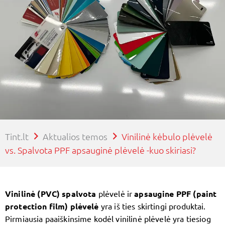
Tint.lt
Aktualios temos
Vinilinė kėbulo plėvelė
vs. Spalvota PPF apsauginė plėvelė -kuo skiriasi?
Vinilinė (PVC) spalvota
plėvelė ir
apsaugine PPF (paint
protection film) plėvelė
yra iš ties skirtingi produktai.
Pirmiausia paaiškinsime kodėl vinilinė plėvelė yra tiesiog