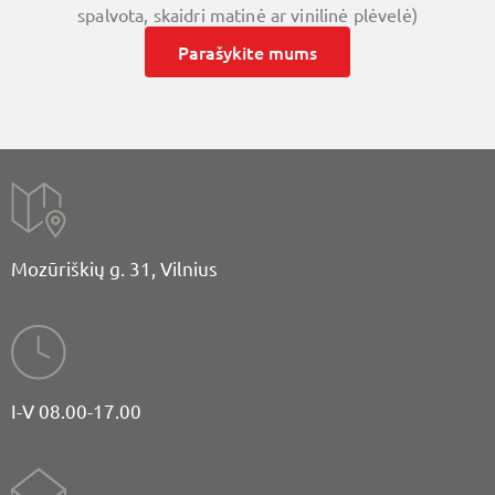
spalvota, skaidri matinė ar vinilinė plėvelė)
Parašykite mums
Mozūriškių g. 31, Vilnius
I-V 08.00-17.00