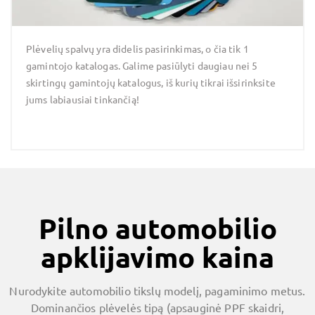
Plėvelių spalvų yra didelis pasirinkimas, o čia tik 1
gamintojo katalogas. Galime pasiūlyti daugiau nei 5
skirtingų gamintojų katalogus, iš kurių tikrai išsirinksite
jums labiausiai tinkančią!
Pilno automobilio
apklijavimo kaina
Nurodykite automobilio tikslų modelį, pagaminimo metus.
Dominančios plėvelės tipą (apsauginė PPF skaidri,