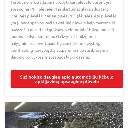
Turbūt nereikia tiksliai nurodyti kuri plėvelė būtent yra
apsauginė PPF plėvelė! Nes skirtumas akivaizdus tarp
vinilinės plėvelės ir apsauginės PPF plėvelės. Abi plėvelės
yra juodos spalvos, tačiau vinilinė plėvelė kaip matome iš
pavyzdžio neturi nei gražaus „veidrodinio” blizgumo, nei
juodos spalvos sodrumo. O čia yra tik blizgumo
palyginimas, nevertinant ilgaamžiškumo savybių,
„selfhealing” savybių ,t.y atsparumo nuo susibražymo
daromo plovykose ir apsaugos lygio dažams.
Sužinokite daugiau apie automobilių kėbulo
apklijavimą apsaugine plėvele