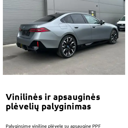
Vinilinės ir apsauginės
plėvelių palyginimas
Palyginsime vinilinę plėvelę su apsaugine PPF