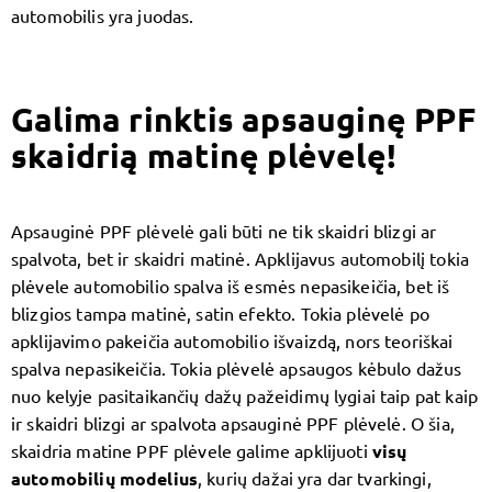
automobilis yra juodas.
Galima rinktis apsauginę PPF
skaidrią matinę plėvelę!
Apsauginė PPF plėvelė gali būti ne tik skaidri blizgi ar
spalvota, bet ir skaidri matinė. Apklijavus automobilį tokia
plėvele automobilio spalva iš esmės nepasikeičia, bet iš
blizgios tampa matinė, satin efekto. Tokia plėvelė po
apklijavimo pakeičia automobilio išvaizdą, nors teoriškai
spalva nepasikeičia. Tokia plėvelė apsaugos kėbulo dažus
nuo kelyje pasitaikančių dažų pažeidimų lygiai taip pat kaip
ir skaidri blizgi ar spalvota apsauginė PPF plėvelė. O šia,
skaidria matine PPF plėvele galime apklijuoti
visų
automobilių modelius
, kurių dažai yra dar tvarkingi,