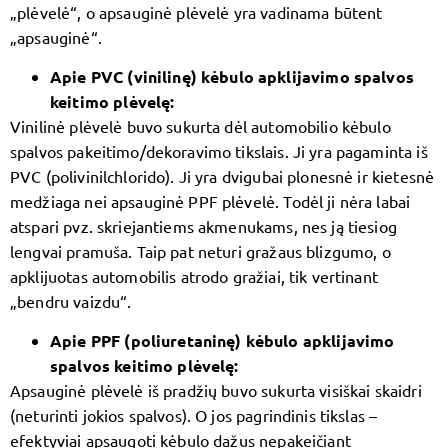
„plėvelė“, o apsauginė plėvelė yra vadinama būtent
„apsauginė“.
Apie PVC (vinilinę) kėbulo apklijavimo spalvos
keitimo plėvelę:
Vinilinė plėvelė buvo sukurta dėl automobilio kėbulo
spalvos pakeitimo/dekoravimo tikslais. Ji yra pagaminta iš
PVC (polivinilchlorido). Ji yra dvigubai plonesnė ir kietesnė
medžiaga nei apsauginė PPF plėvelė. Todėl ji nėra labai
atspari pvz. skriejantiems akmenukams, nes ją tiesiog
lengvai pramuša. Taip pat neturi gražaus blizgumo, o
apklijuotas automobilis atrodo gražiai, tik vertinant
„bendru vaizdu“.
Apie PPF (poliuretaninę) kėbulo apklijavimo
spalvos keitimo plėvelę:
Apsauginė plėvelė iš pradžių buvo sukurta visiškai skaidri
(neturinti jokios spalvos). O jos pagrindinis tikslas –
efektyviai apsaugoti kėbulo dažus nepakeičiant