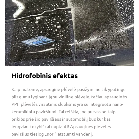
Hidrofobinis efektas
Kaip matome, apsauginė plėvelė pasižymi ne tik ypatingu
blizgumu lyginant ją su viniline plėvele, tačiau apsauginės
PPF plėvelės viršutinis sluoksnis yra su integruotu nano-
keramikiniu paviršiumi. Tai reiškia, jog purvas ne taip
prikibs prie šio paviršiaus ir automobilį bus kur kas
lengviau kokybiškai nuplauti! Apsauginės plėvelės
paviršius tiesiog „nori” atstumti vandenį.