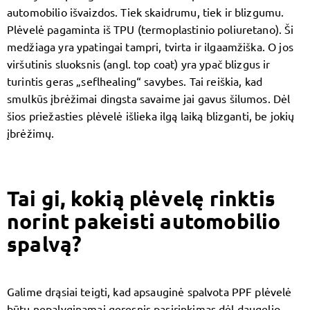
automobilio išvaizdos. Tiek skaidrumu, tiek ir blizgumu.
Plėvelė pagaminta iš TPU (termoplastinio poliuretano). Ši
medžiaga yra ypatingai tampri, tvirta ir ilgaamžiška. O jos
viršutinis sluoksnis (angl. top coat) yra ypač blizgus ir
turintis geras „seflhealing“ savybes. Tai reiškia, kad
smulkūs įbrėžimai dingsta savaime jai gavus šilumos. Dėl
šios priežasties plėvelė išlieka ilgą laiką blizganti, be jokių
įbrėžimų.
Tai gi, kokią plėvelę rinktis
norint pakeisti automobilio
spalvą?
Galime drąsiai teigti, kad apsauginė spalvota PPF plėvelė
būtų nepalyginamai geresnis pasirinkimas dėl daugelio