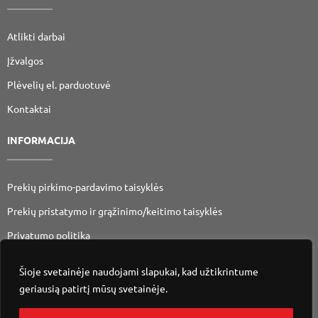
Atlikti darbai
Įžvalgos
Plėvelių el. parduotuvė
Kontaktai
INFORMACIJA
Prekių pirkimo-pardavimo taisyklės
Prekių pristatymo ir grąžinimo/keitimo taisyklės
Privatumo politika
Šioje svetainėje naudojami slapukai, kad užtikrintume
geriausią patirtį mūsų svetainėje.