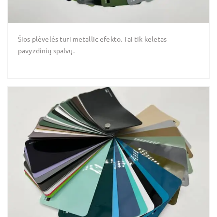
Šios plėvelės turi metallic efekto. Tai tik keletas
pavyzdinių spalvų.